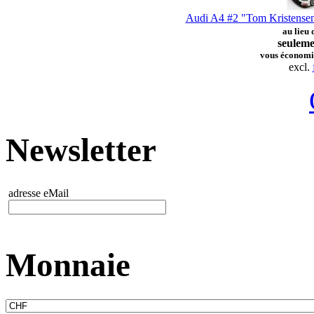
Audi A4 #2 "Tom Kristensen
au lieu
seuleme
vous économi
excl.
Newsletter
adresse eMail
Monnaie