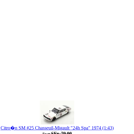
Citro�n SM #25 Chasseuil-Migault "24h Spa" 1974 (1:43)
SFr. 79.90
Statt