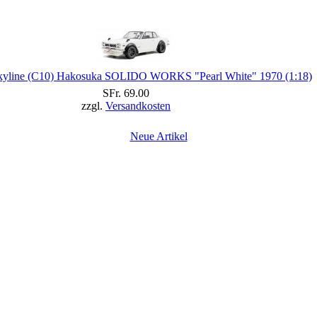
kyline (C10) Hakosuka SOLIDO WORKS "Pearl White" 1970 (1:18)
SFr. 69.00
zzgl.
Versandkosten
Neue Artikel