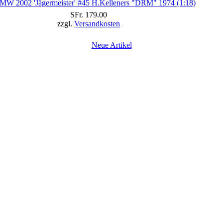
MW 2002 'Jägermeister' #45 H.Kelleners "DRM" 1974 (1:18)
SFr. 179.00
zzgl.
Versandkosten
Neue Artikel