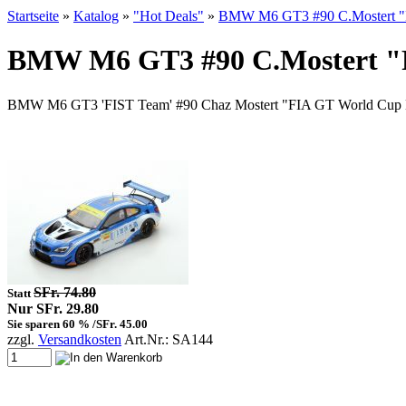
Startseite
»
Katalog
»
"Hot Deals"
»
BMW M6 GT3 #90 C.Mostert "F
BMW M6 GT3 #90 C.Mostert "F
BMW M6 GT3 'FIST Team' #90 Chaz Mostert "FIA GT World Cup M
SFr. 74.80
Statt
Nur SFr. 29.80
Sie sparen 60 % /SFr. 45.00
zzgl.
Versandkosten
Art.Nr.: SA144