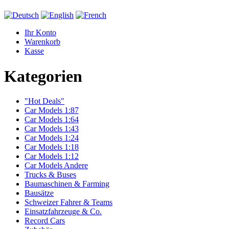
Ihr Konto
Warenkorb
Kasse
Kategorien
"Hot Deals"
Car Models 1:87
Car Models 1:64
Car Models 1:43
Car Models 1:24
Car Models 1:18
Car Models 1:12
Car Models Andere
Trucks & Buses
Baumaschinen & Farming
Bausätze
Schweizer Fahrer & Teams
Einsatzfahrzeuge & Co.
Record Cars