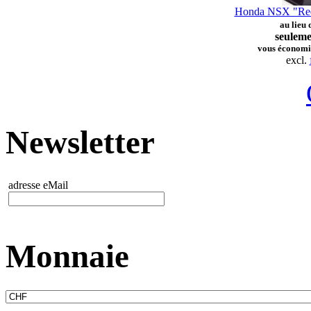
Honda NSX "Red 
au lieu
seuleme
vous économi
excl.
Newsletter
adresse eMail
Monnaie