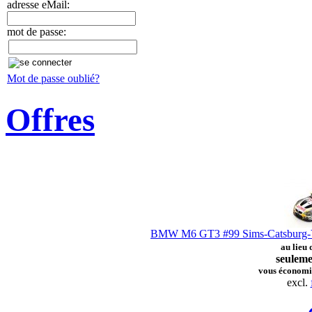
adresse eMail:
mot de passe:
Mot de passe oublié?
Offres
BMW M6 GT3 #99 Sims-Catsburg-Yel
au lieu
seuleme
vous économi
excl.