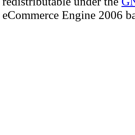
redistributable under the
GN
eCommerce Engine 2006 b