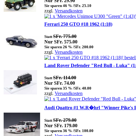
Nur SFr. 29.90
Sie sparen 46 % /SFr. 25.10
zzgl.
Versandkosten
Ferrari 250 GTO #18 1962 (1:18)
SFr. 775.00
Statt
Nur SFr. 575.00
Sie sparen 26 % /SFr. 200.00
zzgl.
Versandkosten
Land Rover Defender "Red Bull - Luka" (1
SFr. 114.00
Statt
Nur SFr. 74.00
Sie sparen 35 % /SFr. 40.00
zzgl.
Versandkosten
Audi Quattro #1 W.R�hrl "Winner Pike's P
SFr. 279.00
Statt
Nur SFr. 179.00
Sie sparen 36 % /SFr. 100.00
zzgl.
Versandkosten