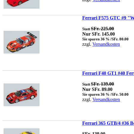
Ferrari F575 GTC #9 "Wi
SFr. 225.00
Statt
Nur SFr. 145.00
Sie sparen 36 % /SFr. 80.00
zzgl.
Versandkosten
Ferrari F40 GT1 #40 Fer
SFr. 139.00
Statt
Nur SFr. 89.00
Sie sparen 36 % /SFr. 50.00
zzgl.
Versandkosten
Ferrari 365 GTB/4 #36 Be
SFr. 139.00