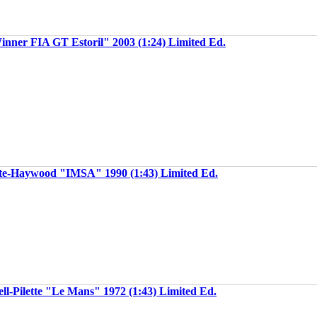
nner FIA GT Estoril" 2003 (1:24) Limited Ed.
te-Haywood "IMSA" 1990 (1:43) Limited Ed.
ll-Pilette "Le Mans" 1972 (1:43) Limited Ed.