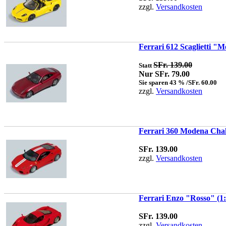
zzgl.
Versandkosten
Ferrari 612 Scaglietti "M
SFr. 139.00
Statt
Nur SFr. 79.00
Sie sparen 43 % /SFr. 60.00
zzgl.
Versandkosten
Ferrari 360 Modena Chall
SFr. 139.00
zzgl.
Versandkosten
Ferrari Enzo "Rosso" (1:
SFr. 139.00
zzgl.
Versandkosten