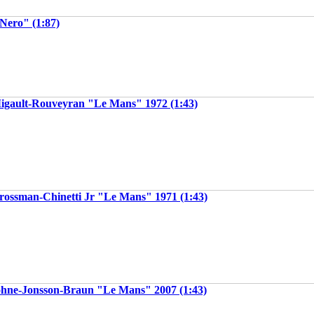
Nero" (1:87)
igault-Rouveyran "Le Mans" 1972 (1:43)
rossman-Chinetti Jr "Le Mans" 1971 (1:43)
ohne-Jonsson-Braun "Le Mans" 2007 (1:43)