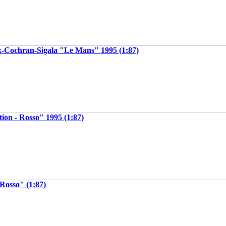
x-Cochran-Sigala "Le Mans" 1995 (1:87)
ion - Rosso" 1995 (1:87)
Rosso" (1:87)