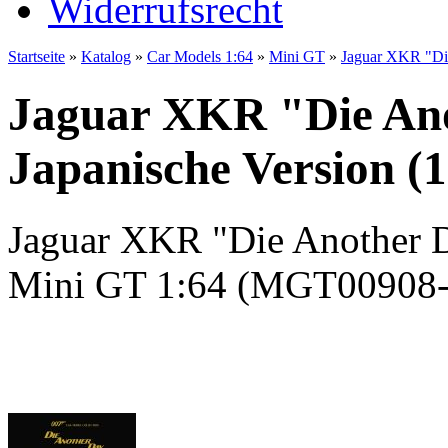
Widerrufsrecht
Startseite
»
Katalog
»
Car Models 1:64
»
Mini GT
»
Jaguar XKR "Die
Jaguar XKR "Die Ano
Japanische Version (1
Jaguar XKR "Die Another D
Mini GT 1:64 (MGT00908-