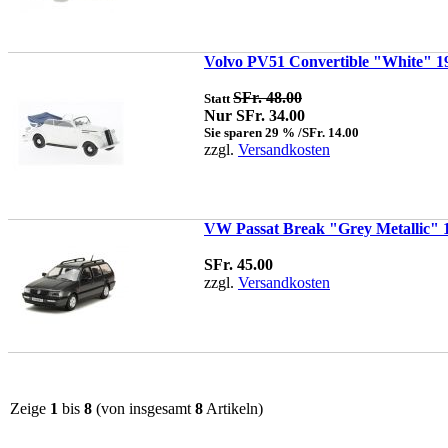
Volvo PV51 Convertible "White" 19
SFr. 48.00
Statt
Nur SFr. 34.00
Sie sparen 29 % /SFr. 14.00
zzgl.
Versandkosten
VW Passat Break "Grey Metallic" 1
SFr. 45.00
zzgl.
Versandkosten
Zeige
1
bis
8
(von insgesamt
8
Artikeln)