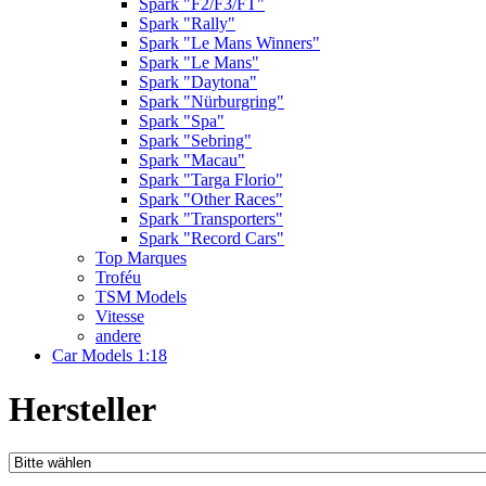
Spark "F2/F3/FT"
Spark "Rally"
Spark "Le Mans Winners"
Spark "Le Mans"
Spark "Daytona"
Spark "Nürburgring"
Spark "Spa"
Spark "Sebring"
Spark "Macau"
Spark "Targa Florio"
Spark "Other Races"
Spark "Transporters"
Spark "Record Cars"
Top Marques
Troféu
TSM Models
Vitesse
andere
Car Models 1:18
Hersteller