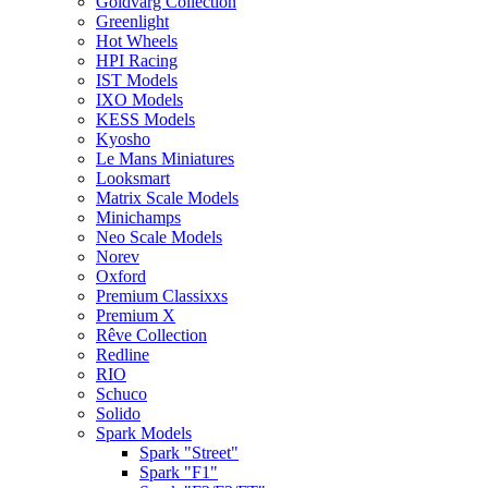
Goldvarg Collection
Greenlight
Hot Wheels
HPI Racing
IST Models
IXO Models
KESS Models
Kyosho
Le Mans Miniatures
Looksmart
Matrix Scale Models
Minichamps
Neo Scale Models
Norev
Oxford
Premium Classixxs
Premium X
Rêve Collection
Redline
RIO
Schuco
Solido
Spark Models
Spark "Street"
Spark "F1"