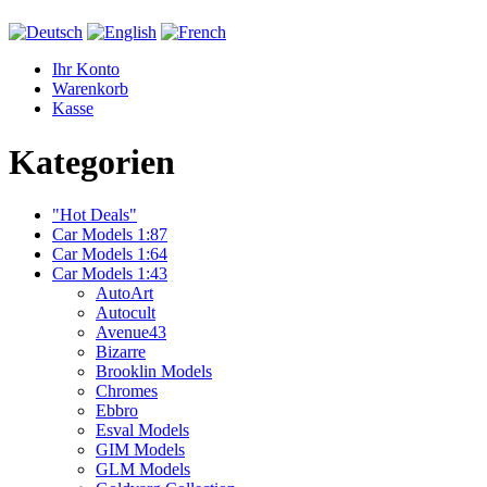
Ihr Konto
Warenkorb
Kasse
Kategorien
"Hot Deals"
Car Models 1:87
Car Models 1:64
Car Models 1:43
AutoArt
Autocult
Avenue43
Bizarre
Brooklin Models
Chromes
Ebbro
Esval Models
GIM Models
GLM Models