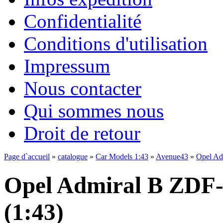
Confidentialité
Conditions d'utilisation
Impressum
Nous contacter
Qui sommes nous
Droit de retour
Page d`accueil
»
catalogue
»
Car Models 1:43
»
Avenue43
»
Opel Ad
Opel Admiral B ZDF
(1:43)