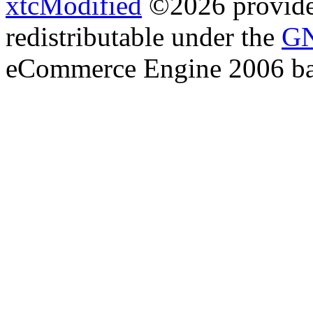
xtcModified
©2026 provides
redistributable under the
GN
eCommerce Engine 2006 b