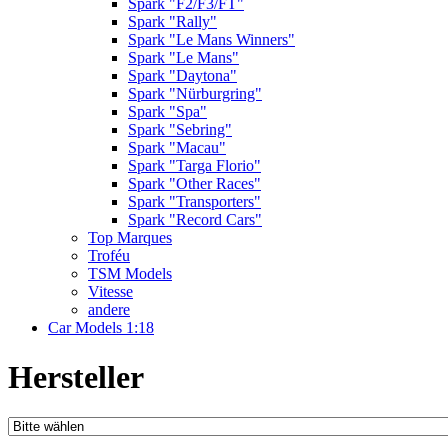
Spark "F2/F3/FT"
Spark "Rally"
Spark "Le Mans Winners"
Spark "Le Mans"
Spark "Daytona"
Spark "Nürburgring"
Spark "Spa"
Spark "Sebring"
Spark "Macau"
Spark "Targa Florio"
Spark "Other Races"
Spark "Transporters"
Spark "Record Cars"
Top Marques
Troféu
TSM Models
Vitesse
andere
Car Models 1:18
Hersteller