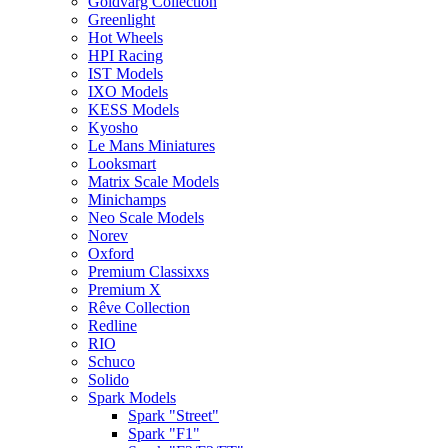
Goldvarg Collection
Greenlight
Hot Wheels
HPI Racing
IST Models
IXO Models
KESS Models
Kyosho
Le Mans Miniatures
Looksmart
Matrix Scale Models
Minichamps
Neo Scale Models
Norev
Oxford
Premium Classixxs
Premium X
Rêve Collection
Redline
RIO
Schuco
Solido
Spark Models
Spark "Street"
Spark "F1"