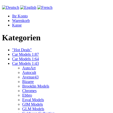
Ihr Konto
Warenkorb
Kasse
Kategorien
"Hot Deals"
Car Models 1:87
Car Models 1:64
Car Models 1:43
AutoArt
Autocult
Avenue43
Bizarre
Brooklin Models
Chromes
Ebbro
Esval Models
GIM Models
GLM Models