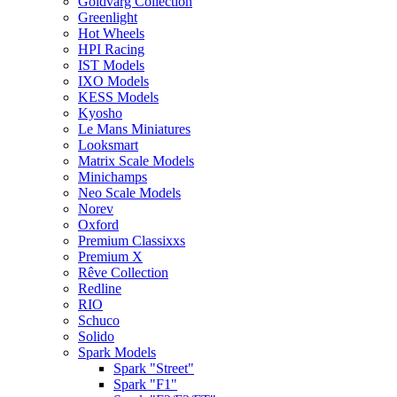
Goldvarg Collection
Greenlight
Hot Wheels
HPI Racing
IST Models
IXO Models
KESS Models
Kyosho
Le Mans Miniatures
Looksmart
Matrix Scale Models
Minichamps
Neo Scale Models
Norev
Oxford
Premium Classixxs
Premium X
Rêve Collection
Redline
RIO
Schuco
Solido
Spark Models
Spark "Street"
Spark "F1"