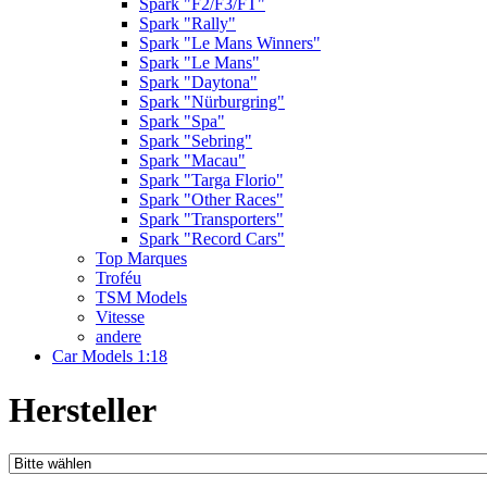
Spark "F2/F3/FT"
Spark "Rally"
Spark "Le Mans Winners"
Spark "Le Mans"
Spark "Daytona"
Spark "Nürburgring"
Spark "Spa"
Spark "Sebring"
Spark "Macau"
Spark "Targa Florio"
Spark "Other Races"
Spark "Transporters"
Spark "Record Cars"
Top Marques
Troféu
TSM Models
Vitesse
andere
Car Models 1:18
Hersteller