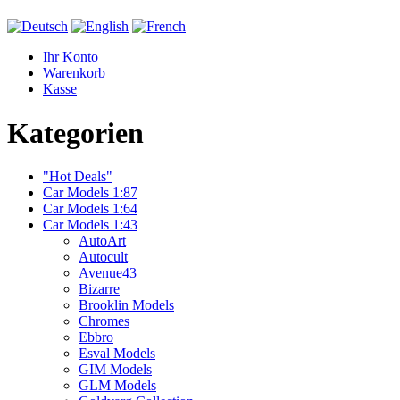
Ihr Konto
Warenkorb
Kasse
Kategorien
"Hot Deals"
Car Models 1:87
Car Models 1:64
Car Models 1:43
AutoArt
Autocult
Avenue43
Bizarre
Brooklin Models
Chromes
Ebbro
Esval Models
GIM Models
GLM Models