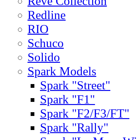
Rêve Collection
Redline
RIO
Schuco
Solido
Spark Models
Spark "Street"
Spark "F1"
Spark "F2/F3/FT"
Spark "Rally"