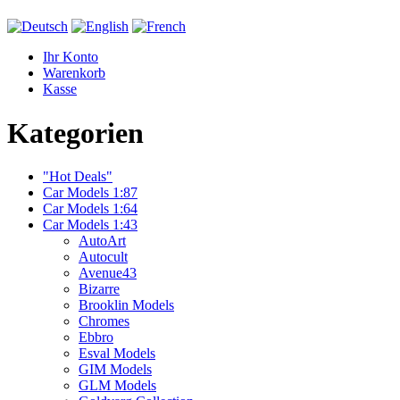
Ihr Konto
Warenkorb
Kasse
Kategorien
"Hot Deals"
Car Models 1:87
Car Models 1:64
Car Models 1:43
AutoArt
Autocult
Avenue43
Bizarre
Brooklin Models
Chromes
Ebbro
Esval Models
GIM Models
GLM Models