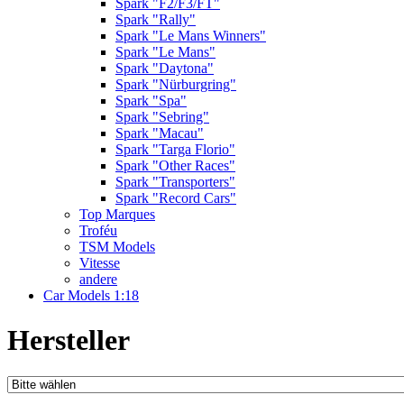
Spark "F2/F3/FT"
Spark "Rally"
Spark "Le Mans Winners"
Spark "Le Mans"
Spark "Daytona"
Spark "Nürburgring"
Spark "Spa"
Spark "Sebring"
Spark "Macau"
Spark "Targa Florio"
Spark "Other Races"
Spark "Transporters"
Spark "Record Cars"
Top Marques
Troféu
TSM Models
Vitesse
andere
Car Models 1:18
Hersteller