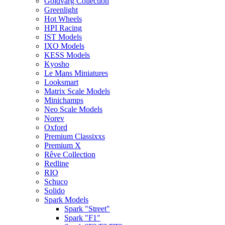
Goldvarg Collection
Greenlight
Hot Wheels
HPI Racing
IST Models
IXO Models
KESS Models
Kyosho
Le Mans Miniatures
Looksmart
Matrix Scale Models
Minichamps
Neo Scale Models
Norev
Oxford
Premium Classixxs
Premium X
Rêve Collection
Redline
RIO
Schuco
Solido
Spark Models
Spark "Street"
Spark "F1"